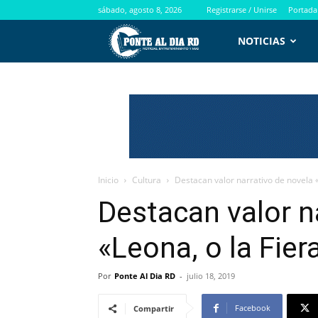
sábado, agosto 8, 2026
Registrarse / Unirse
Portada
PontealdiaRD.com
NOTICIAS
Inicio
Cultura
Destacan valor narrativo de novela «
Destacan valor n
«Leona, o la Fier
Por
Ponte Al Dia RD
-
julio 18, 2019
Facebook
Compartir