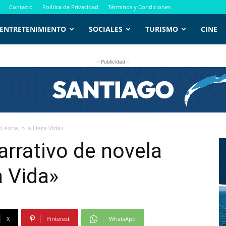
Contacto
Política de Privacidad
Términos y Condiciones
ENTRETENIMIENTO
SOCIALES
TURISMO
CINE
- Publicidad -
Leona, o la Fiera Vida»
arrativo de novela
a Vida»
X
Pinterest
WhatsApp