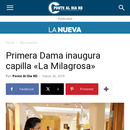
- Publicidad -
Inicio
Nacionales
Primera Dama inaugura
capilla «La Milagrosa»
Por
Ponte Al Dia RD
-
marzo 26, 2019
Facebook
X
Pinterest