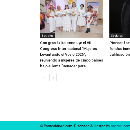
Sociales
Sociales
Con gran éxito concluye el VIII
Pioneer for
Congreso Internacional “Mujeres
fondos inmo
Levantando el Vuelo 2026”,
calificación
reuniendo a mujeres de cinco países
bajo el lema “Renacer para...
© Pontealdiard.com. Diseñado & Hosted by
hostoki.co