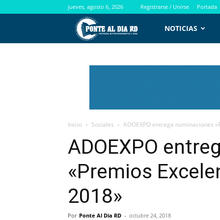
jueves, agosto 6, 2026
Registrarse / Unirse
Portada
PontealdiaRD.com
NOTICIAS
Inicio
Sociales
ADOEXPO entrega nominaciones «P
ADOEXPO entreg
«Premios Excele
2018»
Por
Ponte Al Dia RD
-
octubre 24, 2018