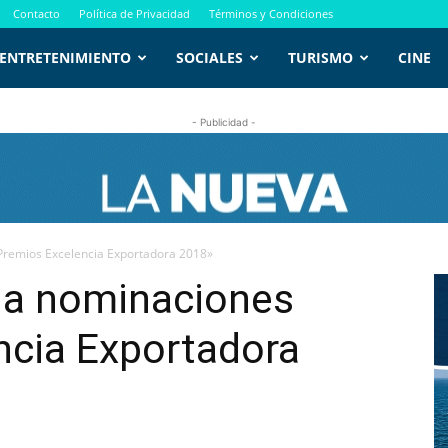
Contacto
Política de Privacidad
Términos y Condiciones
ENTRETENIMIENTO
SOCIALES
TURISMO
CINE
- Publicidad -
remios Excelencia Exportadora 2018»
a nominaciones
ncia Exportadora