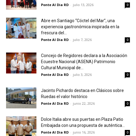
Ponte Al Dia RD
-
julio 13, 2026
0
Abre en Santiago “Cóctel del Mar”, una
experiencia gastronómica inspirada en la
frescura del...
Ponte Al Dia RD
-
julio 7, 2026
0
Concejo de Regidores declara a la Asociación
Ecuestre Nacional (ASENA) Patrimonio
Cultural Municipal de...
Ponte Al Dia RD
-
julio 3, 2026
0
Jacinto Pichardo destaca en Clásicos sobre
Ruedas el valor histórico
Ponte Al Dia RD
-
junio 22, 2026
0
Dolce Italia abre sus puertas en Plaza Patio
Embajada con una propuesta de auténtica...
Ponte Al Dia RD
-
junio 16, 2026
0