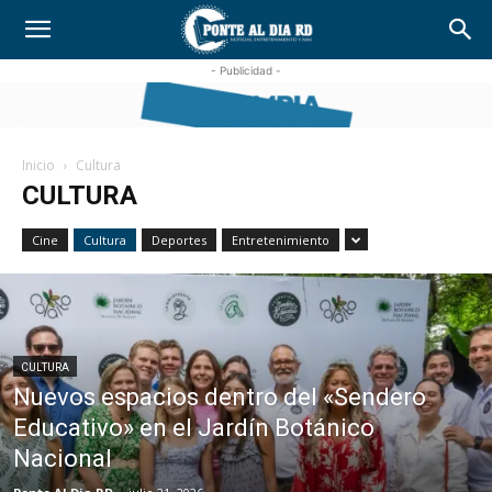
- Publicidad -
Inicio
Cultura
CULTURA
Cine
Cultura
Deportes
Entretenimiento
CULTURA
Nuevos espacios dentro del «Sendero
Educativo» en el Jardín Botánico
Nacional