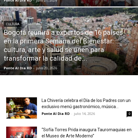
Ponte Al Dia RD
-
julio 21, 2026
CULTURA
Bogotá reunirá a expertos de 16 países
en la primera Semana del Bienestar:
cultura, arte y salud se unen para
transformar la calidad de...
Ponte Al Dia RD
-
julio 20, 2026
La Chivería celebra el Día de los Padres con un
exclusivo menú gastronómico, música...
Ponte Al Dia RD
-
julio 14, 2026
0
“Sofía Torres Prida inaugura Tauromaquias en
el Museo de Arte Moderno”