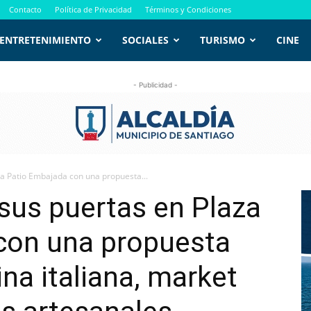
Contacto
Política de Privacidad
Términos y Condiciones
ENTRETENIMIENTO
SOCIALES
TURISMO
CINE
- Publicidad -
za Patio Embajada con una propuesta...
 sus puertas en Plaza
con una propuesta
na italiana, market