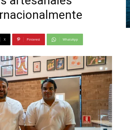
s artesanales
ernacionalmente
X
Pinterest
WhatsApp