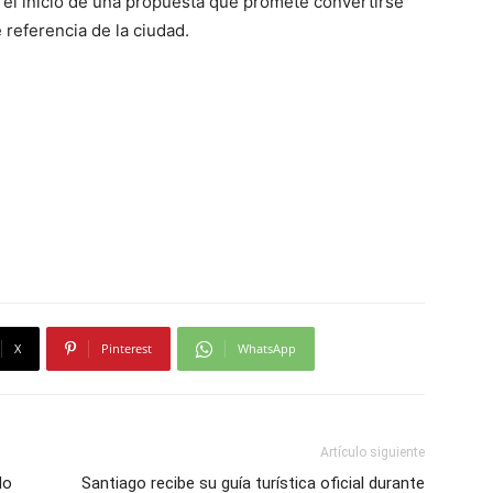
el inicio de una propuesta que promete convertirse
 referencia de la ciudad.
X
Pinterest
WhatsApp
Artículo siguiente
do
Santiago recibe su guía turística oficial durante