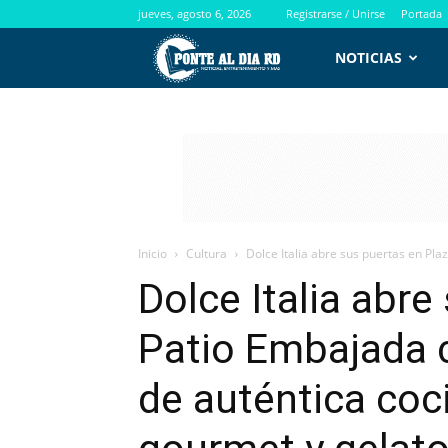
jueves, agosto 6, 2026
Registrarse / Unirse
Portada
PontealdiaRD.com
NOTICIAS
Inicio
Cultura
Dolce Italia abre sus puertas en Pla
Dolce Italia abre
Patio Embajada 
de auténtica coci