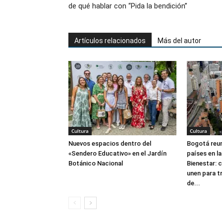
de qué hablar con “Pida la bendición”
Artículos relacionados
Más del autor
Cultura
Cultura
Nuevos espacios dentro del
Bogotá reun
«Sendero Educativo» en el Jardín
países en l
Botánico Nacional
Bienestar: c
unen para t
de...