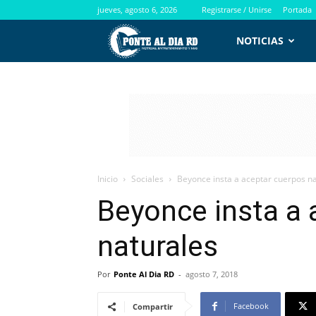
jueves, agosto 6, 2026
Registrarse / Unirse
Portada
PontealdiaRD.com
NOTICIAS
Inicio
Sociales
Beyonce insta a aceptar cuerpos n
Beyonce insta a 
naturales
Por
Ponte Al Dia RD
-
agosto 7, 2018
Facebook
Compartir