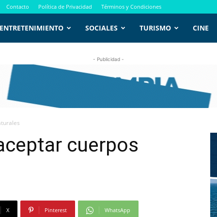
Contacto
Política de Privacidad
Términos y Condiciones
ENTRETENIMIENTO
SOCIALES
TURISMO
CINE
- Publicidad -
aturales
aceptar cuerpos
X
Pinterest
WhatsApp