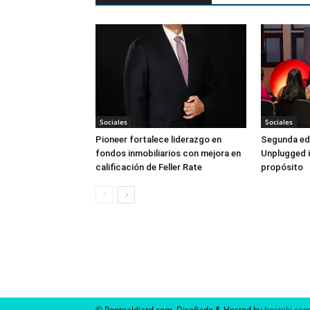
Sociales
Sociales
Pioneer fortalece liderazgo en
Segunda ed
fondos inmobiliarios con mejora en
Unplugged i
calificación de Feller Rate
propósito
© Pontealdiard.com. Diseñado & Hosted by
hostoki.co