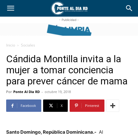
- Publicidad -
Inicio
Sociales
Cándida Montilla invita a la
mujer a tomar conciencia
para prever cáncer de mama
Por
Ponte Al Dia RD
-
octubre 19, 2018
Facebook
X
Pinterest
Santo Domingo, República Dominicana.-
Al