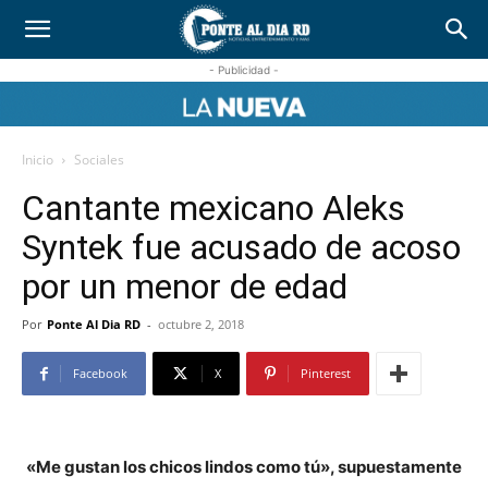
- Publicidad -
Inicio
Sociales
Cantante mexicano Aleks
Syntek fue acusado de acoso
por un menor de edad
Por
Ponte Al Dia RD
-
octubre 2, 2018
Facebook
X
Pinterest
«Me gustan los chicos lindos como tú», supuestamente