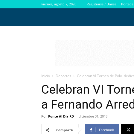
viernes, agosto 7, 2026
Registrarse / Unirse
Portada
Inicio
Deportes
Celebran VI Torneo de Polo dedi
Celebran VI Tor
a Fernando Arre
Por
Ponte Al Dia RD
-
diciembre 31, 2018
Facebook
Compartir