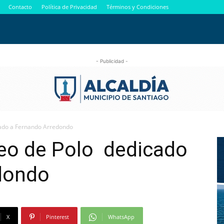
Contacto
Política de Privacidad
Términos y Condiciones
- Publicidad -
cado a Fernando Arredondo
neo de Polo dedicado
dondo
X
Pinterest
WhatsApp