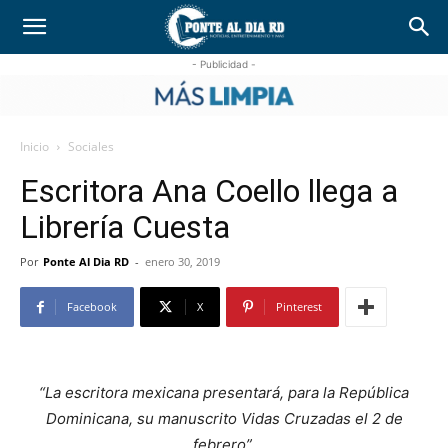
- Publicidad -
Inicio
Sociales
Escritora Ana Coello llega a
Librería Cuesta
Por
Ponte Al Dia RD
-
enero 30, 2019
Facebook
X
Pinterest
“La escritora mexicana presentará, para la República
Dominicana, su manuscrito Vidas Cruzadas el 2 de
febrero”.