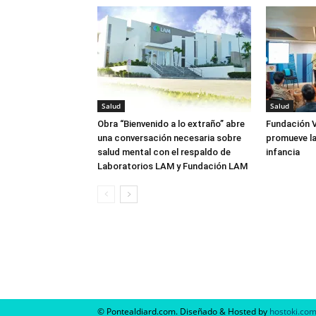
Salud
Salud
Obra “Bienvenido a lo extraño” abre
Fundación V
una conversación necesaria sobre
promueve la
salud mental con el respaldo de
infancia
Laboratorios LAM y Fundación LAM
© Pontealdiard.com. Diseñado & Hosted by
hostoki.co