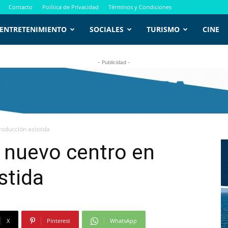
Contacto
Política de Privacidad
Términos y Condiciones
ENTRETENIMIENTO
SOCIALES
TURISMO
CINE
- Publicidad -
roducción asistida
» nuevo centro en
stida
X
Pinterest
WhatsApp