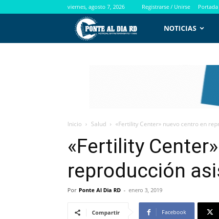
viernes, agosto 7, 2026
Registrarse / Unirse
Portada
PontealdiaRD.com
NOTICIAS
Inicio
Salud
«Fertility Center» nuevo centro en rep
«Fertility Center
reproducción asi
Por
Ponte Al Dia RD
-
enero 3, 2019
Facebook
Compartir