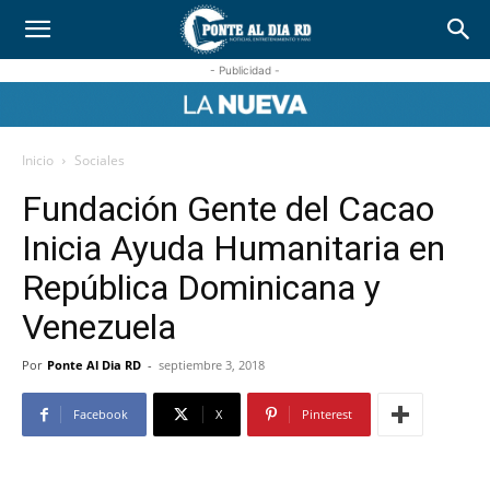
- Publicidad -
Inicio
Sociales
Fundación Gente del Cacao
Inicia Ayuda Humanitaria en
República Dominicana y
Venezuela
Por
Ponte Al Dia RD
-
septiembre 3, 2018
Facebook
X
Pinterest