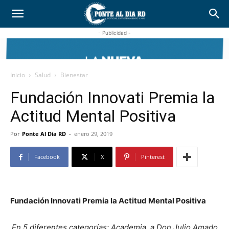
- Publicidad -
Inicio
Salud
Bienestar
Fundación Innovati Premia la
Actitud Mental Positiva
Por
Ponte Al Dia RD
-
enero 29, 2019
Facebook
X
Pinterest
Fundación Innovati Premia la Actitud Mental Positiva
En 5 diferentes categorías: Academia, a Don Julio Amado