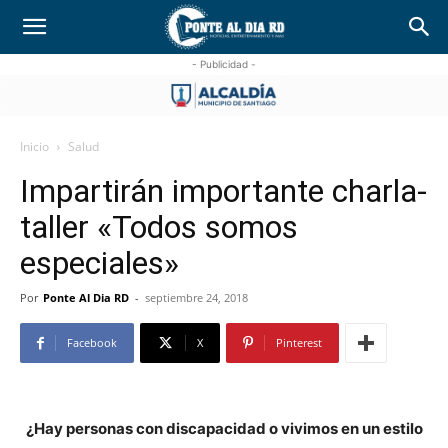
- Publicidad -
Inicio
Salud
Impartirán importante charla-
taller «Todos somos
especiales»
Por
Ponte Al Dia RD
-
septiembre 24, 2018
Facebook
X
Pinterest
¿Hay personas con discapacidad o vivimos en un estilo