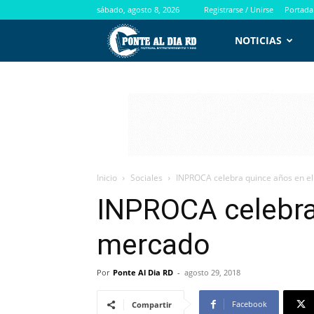
sábado, agosto 8, 2026
Registrarse / Unirse
Portada
PontealdiaRD.com
NOTICIAS
Inicio
Sociales
INPROCA celebra quince años en e
INPROCA celebra
mercado
Por
Ponte Al Dia RD
-
agosto 29, 2018
Facebook
Compartir