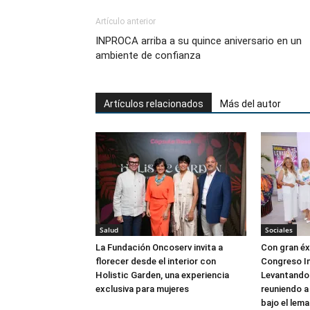
Artículo anterior
INPROCA arriba a su quince aniversario en un
ambiente de confianza
Artículos relacionados
Más del autor
Salud
Sociales
La Fundación Oncoserv invita a
Con gran éxi
florecer desde el interior con
Congreso In
Holistic Garden, una experiencia
Levantando 
exclusiva para mujeres
reuniendo a
bajo el lema