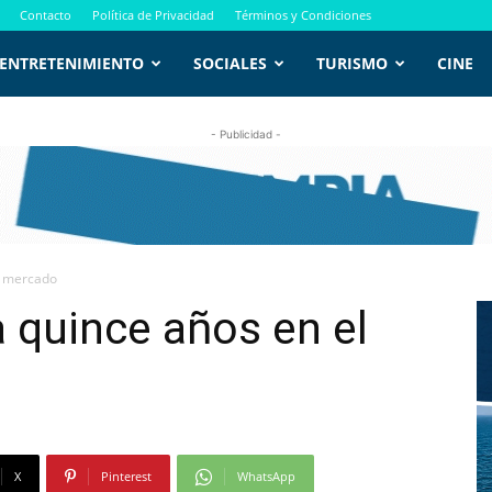
Contacto
Política de Privacidad
Términos y Condiciones
ENTRETENIMIENTO
SOCIALES
TURISMO
CINE
- Publicidad -
l mercado
 quince años en el
X
Pinterest
WhatsApp