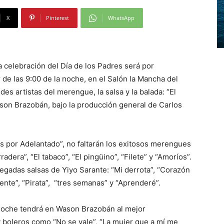
X
Pinterest
WhatsApp
 celebración del Día de los Padres será por
r de las 9:00 de la noche, en el Salón la Mancha del
s artistas del merengue, la salsa y la balada: “El
son Brazobán, bajo la producción general de Carlos
s por Adelantado”, no faltarán los exitosos merengues
dera”, “El tabaco”, “El pingüino”, “Filete” y “Amoríos”.
pegadas salsas de Yiyo Sarante: “Mi derrota”, “Corazón
nte”, “Pirata”, “tres semanas” y “Aprenderé”.
 noche tendrá en Wason Brazobán al mejor
 boleros como “No se vale”, “La mujer que a mí me