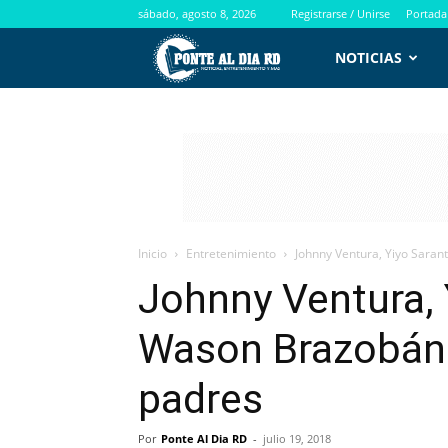
sábado, agosto 8, 2026
Registrarse / Unirse
Portada
PontealdiaRD.com
NOTICIAS
Inicio
Entretenimiento
Johnny Ventura, Yiyo Saran
Johnny Ventura, 
Wason Brazobán 
padres
Por
Ponte Al Dia RD
-
julio 19, 2018