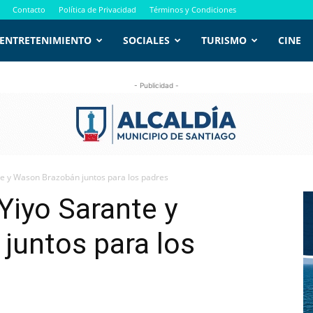
Contacto
Política de Privacidad
Términos y Condiciones
ENTRETENIMIENTO
SOCIALES
TURISMO
CINE
- Publicidad -
te y Wason Brazobán juntos para los padres
Yiyo Sarante y
juntos para los