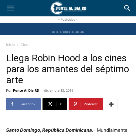
- Publicidad -
Inicio
Cine
Llega Robin Hood a los cines
para los amantes del séptimo
arte
Por
Ponte Al Dia RD
-
diciembre 13, 2018
Facebook
X
Pinterest
Santo Domingo, República Dominicana
.
– Mundialmente