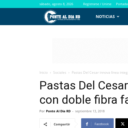
sábado, agosto 8, 2026
Registrarse / Unirse
Portada
PontealdiaRD.com
NOTICIAS
Inicio
Sociales
Pastas Del Cesar innova línea integr
Pastas Del Cesar 
con doble fibra f
Por
Ponte Al Dia RD
-
septiembre 13, 2018
Facebook
Compartir