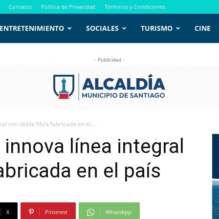
Contacto
Política de Privacidad
Términos y Condiciones
ENTRETENIMIENTO
SOCIALES
TURISMO
CINE
- Publicidad -
al con doble fibra fabricada en el...
innova línea integral
abricada en el país
X
Pinterest
WhatsApp