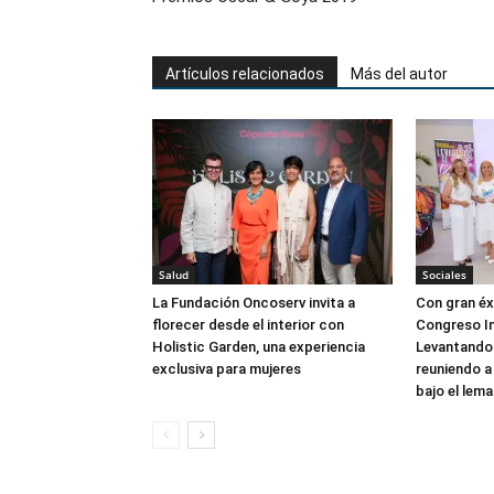
Artículos relacionados
Más del autor
Salud
Sociales
La Fundación Oncoserv invita a
Con gran éxi
florecer desde el interior con
Congreso In
Holistic Garden, una experiencia
Levantando 
exclusiva para mujeres
reuniendo a
bajo el lema