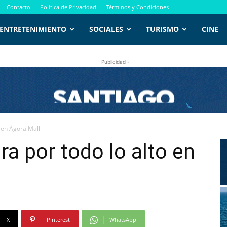
Contacto
Política de Privacidad
Términos y Condiciones
ENTRETENIMIENTO
SOCIALES
TURISMO
CINE
- Publicidad -
o en Ágora Mall
ura por todo lo alto en
X
Pinterest
WhatsApp