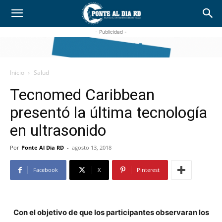
- Publicidad -
Inicio
Salud
Tecnomed Caribbean
presentó la última tecnología
en ultrasonido
Por
Ponte Al Dia RD
-
agosto 13, 2018
Facebook
X
Pinterest
Con el objetivo de que los participantes observaran los