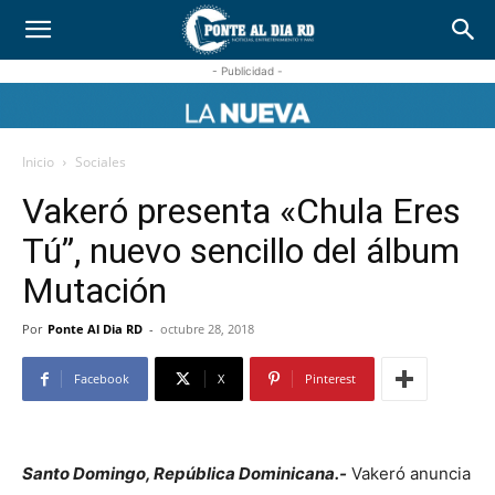
- Publicidad -
Inicio
Sociales
Vakeró presenta «Chula Eres
Tú”, nuevo sencillo del álbum
Mutación
Por
Ponte Al Dia RD
-
octubre 28, 2018
Facebook
X
Pinterest
Santo Domingo, República Dominicana.-
Vakeró anuncia