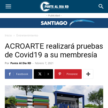
- Publicidad -
Inicio
Entretenimiento
ACROARTE realizará pruebas
de Covid19 a su membresía
Por
Ponte Al Dia RD
-
febrero 7, 2021
Facebook
X
Pinterest