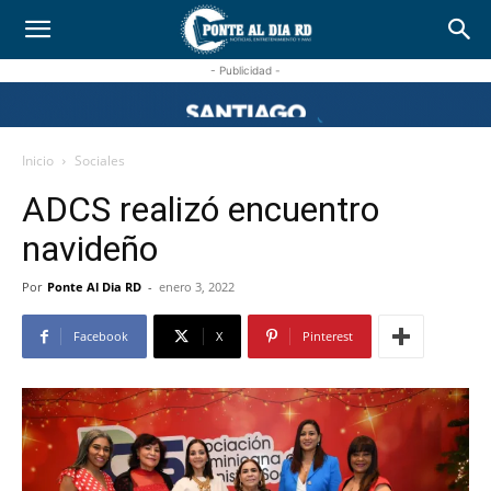
- Publicidad -
Inicio
Sociales
ADCS realizó encuentro
navideño
Por
Ponte Al Dia RD
-
enero 3, 2022
Facebook
X
Pinterest