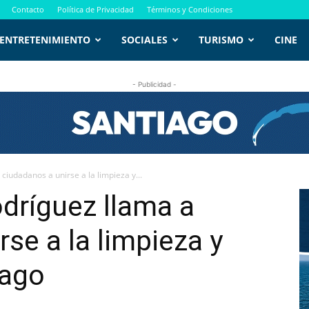
Contacto
Política de Privacidad
Términos y Condiciones
ENTRETENIMIENTO
SOCIALES
TURISMO
CINE
- Publicidad -
ciudadanos a unirse a la limpieza y...
odríguez llama a
se a la limpieza y
iago