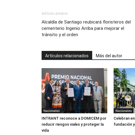
Artículo anterior
Alcaldía de Santiago reubicará floristeros del
cementerio Ingenio Arriba para mejorar el
tránsito y el orden
Artículos relacionados
Más del autor
Nacionales
Nacionales
INTRANT reconoce a DOMICEM por
Celebran en
reducir riesgos viales y proteger la
fundación y
vida