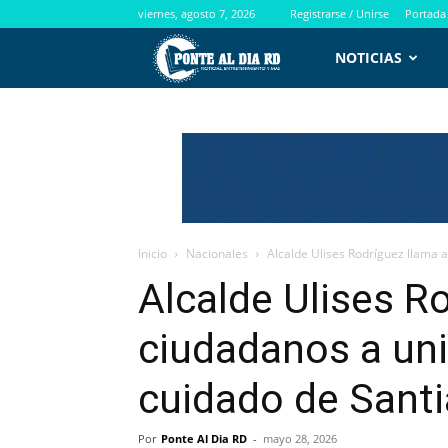
viernes, agosto 7, 2026
Registrarse / Unirse
Portada
PontealdiaRD.com
NOTICIAS
Inicio
Nacionales
Alcalde Ulises Rodríguez llama a 
Alcalde Ulises R
ciudadanos a unir
cuidado de Sant
Por
Ponte Al Dia RD
-
mayo 28, 2026