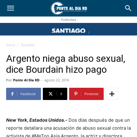
- Publicidad -
Inicio
Sociales
Argento niega abuso sexual,
dice Bourdain hizo pago
Por
Ponte Al Dia RD
-
agosto 22, 2018
Facebook
X
Pinterest
New York, Estados Unidos.-
Dos días después de que un
reporte detallara una acusación de abuso sexual contra la
activista de #MeToo Asia Argento, la actriz y directora