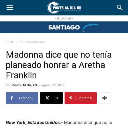
- Publicidad -
Inicio
Entretenimiento
Madonna dice que no tenía
planeado honrar a Aretha
Franklin
Por
Ponte Al Dia RD
-
agosto 22, 2018
Facebook
X
Pinterest
New York, Estados Unidos.-
Madonna dice que no le