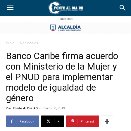
- Publicidad -
Inicio
Nacionales
Banco Caribe firma acuerdo
con Ministerio de la Mujer y
el PNUD para implementar
modelo de igualdad de
género
Por
Ponte Al Dia RD
-
marzo 30, 2019
Facebook
X
Pinterest