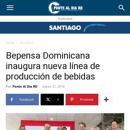
- Publicidad -
Inicio
Sociales
Bepensa Dominicana
inaugura nueva línea de
producción de bebidas
Por
Ponte Al Dia RD
-
marzo 21, 2019
Facebook
X
Pinterest