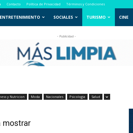
a
Contacto
Política de Privacidad
Términos y Condiciones
ENTRETENIMIENTO
SOCIALES
TURISMO
CINE
- Publicidad -
ness y Nutricion
Moda
Nacionales
Psicologia
Salud
a mostrar