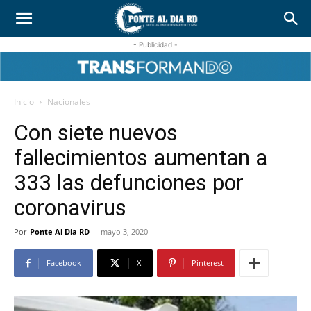
- Publicidad -
Inicio
Nacionales
Con siete nuevos
fallecimientos aumentan a
333 las defunciones por
coronavirus
Por
Ponte Al Dia RD
-
mayo 3, 2020
Facebook
X
Pinterest