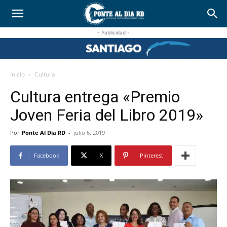
- Publicidad -
Inicio
Cultura
Cultura entrega «Premio
Joven Feria del Libro 2019»
Por
Ponte Al Dia RD
-
julio 6, 2019
Facebook
X
Pinterest