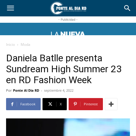
- Publicidad -
Inicio
Moda
Daniela Batlle presenta
Sundream High Summer 23
en RD Fashion Week
Por
Ponte Al Dia RD
-
septiembre 4, 2022
Facebook
X
Pinterest