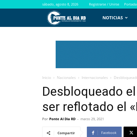
sábado, agosto 8, 2026
Registrarse / Unirse
Portada
PontealdiaRD.com
NOTICIAS
Inicio
Nacionales
Internacionales
Desbloqueado 
Desbloqueado el 
ser reflotado el 
Por
Ponte Al Dia RD
-
marzo 29, 2021
Facebook
Compartir