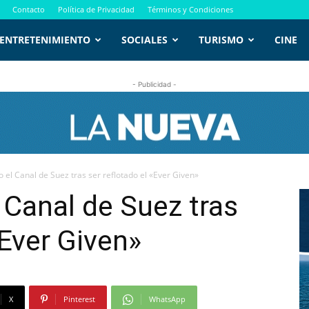
Contacto
Política de Privacidad
Términos y Condiciones
ENTRETENIMIENTO
SOCIALES
TURISMO
CINE
- Publicidad -
el Canal de Suez tras ser reflotado el «Ever Given»
Canal de Suez tras
«Ever Given»
X
Pinterest
WhatsApp