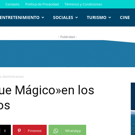
Contacto
Política de Privacidad
Términos y Condiciones
ENTRETENIMIENTO
SOCIALES
TURISMO
CINE
- Publicidad -
es dominicanos
ue Mágico»en los
os
X
Pinterest
WhatsApp