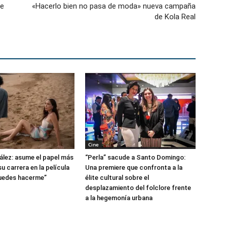
de
«Hacerlo bien no pasa de moda» nueva campaña
de Kola Real
Cine
lez: asume el papel más
“Perla” sacude a Santo Domingo:
u carrera en la película
Una premiere que confronta a la
uedes hacerme”
élite cultural sobre el
desplazamiento del folclore frente
a la hegemonía urbana