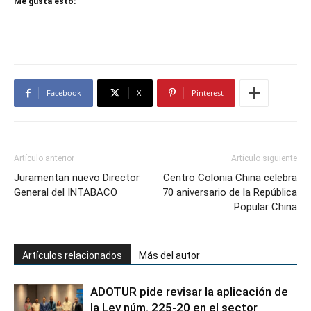
Me gusta esto:
Facebook
X
Pinterest
Artículo anterior
Artículo siguiente
Juramentan nuevo Director
Centro Colonia China celebra
General del INTABACO
70 aniversario de la República
Popular China
Artículos relacionados
Más del autor
ADOTUR pide revisar la aplicación de
la Ley núm. 225-20 en el sector