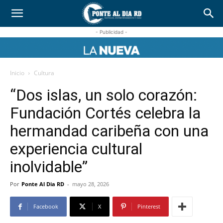
- Publicidad -
Inicio
Cultura
“Dos islas, un solo corazón:
Fundación Cortés celebra la
hermandad caribeña con una
experiencia cultural
inolvidable”
Por
Ponte Al Dia RD
-
mayo 28, 2026
Facebook
X
Pinterest