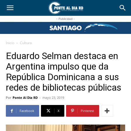
- Publicidad -
Inicio
Cultura
Eduardo Selman destaca en
Argentina impulso que da
República Dominicana a sus
redes de bibliotecas públicas
Por
Ponte Al Dia RD
-
mayo 23, 2019
Facebook
X
Pinterest