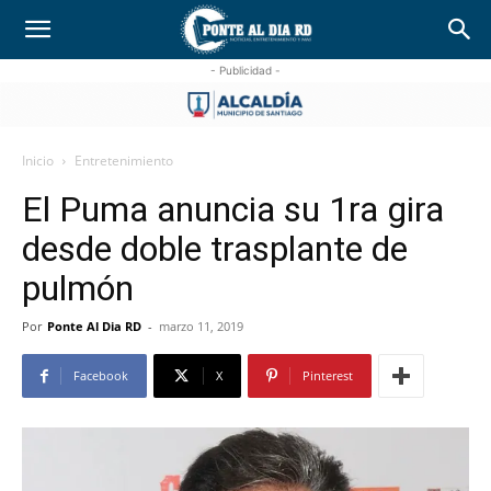
- Publicidad -
Inicio
Entretenimiento
El Puma anuncia su 1ra gira
desde doble trasplante de
pulmón
Por
Ponte Al Dia RD
-
marzo 11, 2019
Facebook
X
Pinterest