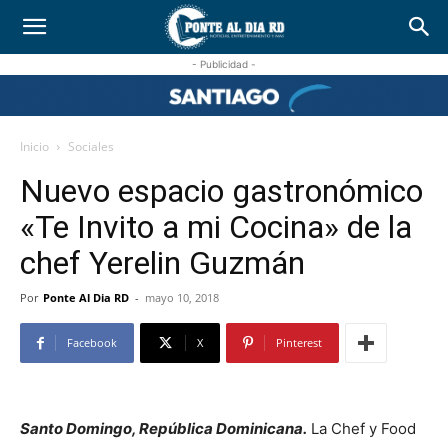
- Publicidad -
Inicio
Sociales
Nuevo espacio gastronómico
«Te Invito a mi Cocina» de la
chef Yerelin Guzmán
Por
Ponte Al Dia RD
-
mayo 10, 2018
Facebook
X
Pinterest
Santo Domingo, República Dominicana.
La Chef y Food