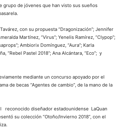
ste grupo de jóvenes que han visto sus sueños
pasarela.
 Tavárez, con su propuesta “Dragonización”; Jennifer
Esmeralda Martínez, “Virus”; Yenelis Ramírez, “Clypop”;
Isaprops”; Ambiorix Domínguez, “Aura”; Karla
ña, “Rebel Pastel 2018”; Ana Alcántara, “Eco”; y
reviamente mediante un concurso apoyado por el
grama de becas “Agentes de cambio”, de la mano de la
 del reconocido diseñador estadounidense LaQuan
resentó su colección “Otoño/Invierno 2018”, con el
iza.