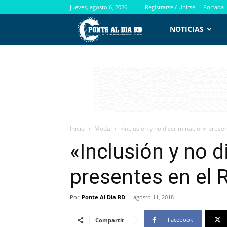
jueves, agosto 6, 2026
Registrarse / Unirse
Portada
PontealdiaRD.com
NOTICIAS
Inicio
Moda
«Inclusión y no discriminación» prese
«Inclusión y no 
presentes en el
Por
Ponte Al Dia RD
-
agosto 11, 2018
Facebook
Compartir