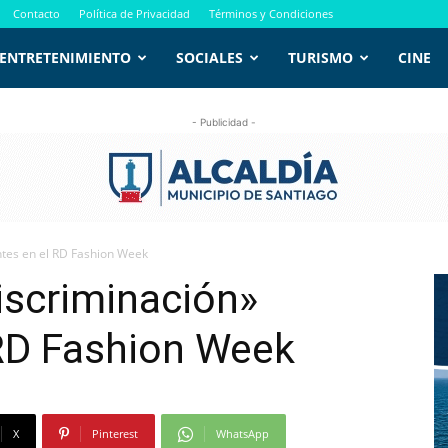
Contacto
Política de Privacidad
Términos y Condiciones
ENTRETENIMIENTO
SOCIALES
TURISMO
CINE
- Publicidad -
ntes en el RD Fashion Week
discriminación»
 RD Fashion Week
X
Pinterest
WhatsApp