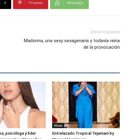
X
Pinterest
WhatsApp
Artículo siguiente
Madonna, una sexy sexagenaria y todavía reina
de la provocación
Moda
a, psicóloga y líder
Entrelazado Tropical Tejamani by