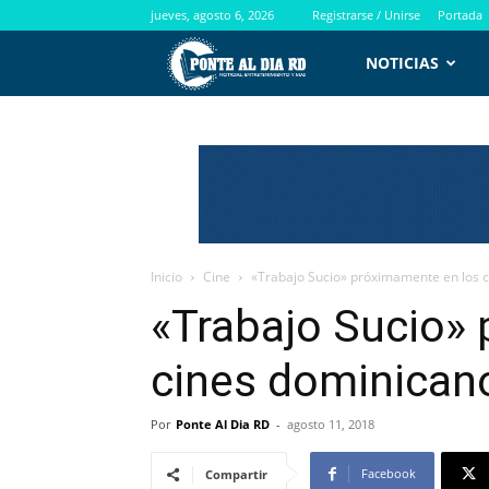
jueves, agosto 6, 2026
Registrarse / Unirse
Portada
PontealdiaRD.com
NOTICIAS
Inicio
Cine
«Trabajo Sucio» próximamente en los 
«Trabajo Sucio»
cines dominican
Por
Ponte Al Dia RD
-
agosto 11, 2018
Facebook
Compartir