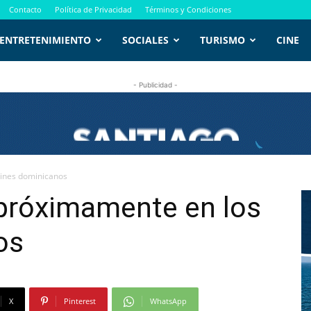
Contacto
Política de Privacidad
Términos y Condiciones
ENTRETENIMIENTO
SOCIALES
TURISMO
CINE
- Publicidad -
cines dominicanos
 próximamente en los
os
X
Pinterest
WhatsApp