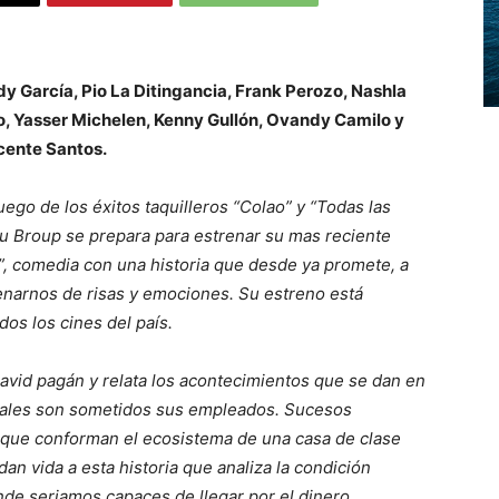
 García, Pio La Ditingancia, Frank Perozo, Nashla
o, Yasser Michelen, Kenny Gullón, Ovandy Camilo y
cente Santos.
ego de los éxitos taquilleros “Colao” y “Todas las
ou Broup se prepara para estrenar su mas reciente
”, comedia con una historia que desde ya promete, a
lenarnos de risas y emociones. Su estreno está
os los cines del país.
avid pagán y relata los acontecimientos que se dan en
s cuales son sometidos sus empleados. Sucesos
 que conforman el ecosistema de una casa de clase
dan vida a esta historia que analiza la condición
de seriamos capaces de llegar por el dinero.