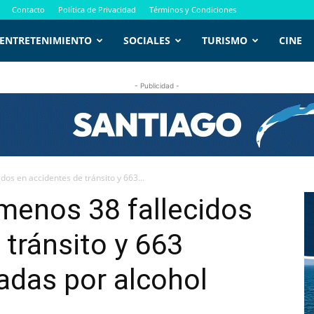
Contacto
Política de Privacidad
Términos y Condiciones
ENTRETENIMIENTO
SOCIALES
TURISMO
CINE
- Publicidad -
dos en accidentes de tránsito y 663...
menos 38 fallecidos
 tránsito y 663
adas por alcohol