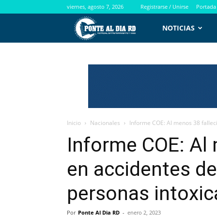
viernes, agosto 7, 2026
Registrarse / Unirse
Portada
PontealdiaRD.com
NOTICIAS
Inicio
Nacionales
Informe COE: Al menos 38 falleci
Informe COE: Al 
en accidentes de
personas intoxic
Por
Ponte Al Dia RD
-
enero 2, 2023