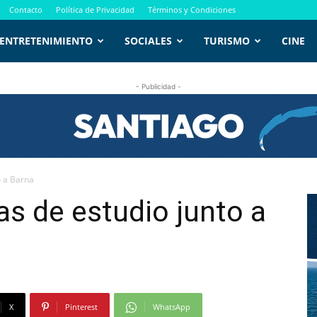
Contacto
Política de Privacidad
Términos y Condiciones
ENTRETENIMIENTO
SOCIALES
TURISMO
CINE
- Publicidad -
o a Barna
as de estudio junto a
X
Pinterest
WhatsApp