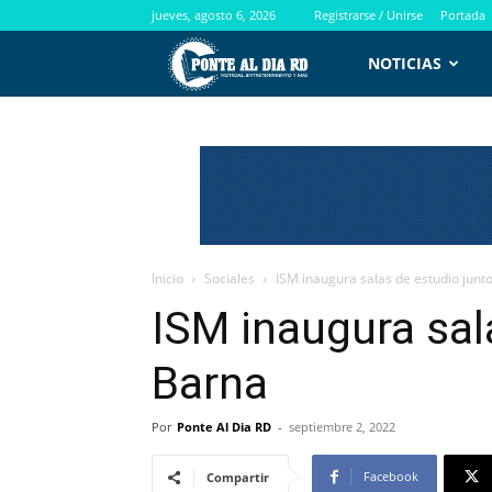
jueves, agosto 6, 2026
Registrarse / Unirse
Portada
PontealdiaRD.com
NOTICIAS
Inicio
Sociales
ISM inaugura salas de estudio junt
ISM inaugura sal
Barna
Por
Ponte Al Dia RD
-
septiembre 2, 2022
Facebook
Compartir