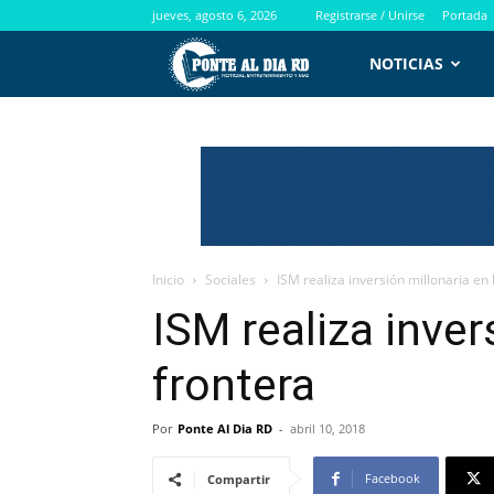
jueves, agosto 6, 2026
Registrarse / Unirse
Portada
PontealdiaRD.com
NOTICIAS
Inicio
Sociales
ISM realiza inversión millonaria en 
ISM realiza inver
frontera
Por
Ponte Al Dia RD
-
abril 10, 2018
Facebook
Compartir