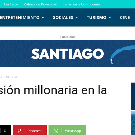
Contacto
Política de Privacidad
Términos y Condiciones
ENTRETENIMIENTO
SOCIALES
TURISMO
CINE
- Publicidad -
la frontera
sión millonaria en la
X
Pinterest
WhatsApp