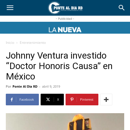
- Publicidad -
Inicio
Entretenimiento
Johnny Ventura investido
“Doctor Honoris Causa” en
México
Por
Ponte Al Dia RD
-
abril 9, 2019
Facebook
X
Pinterest