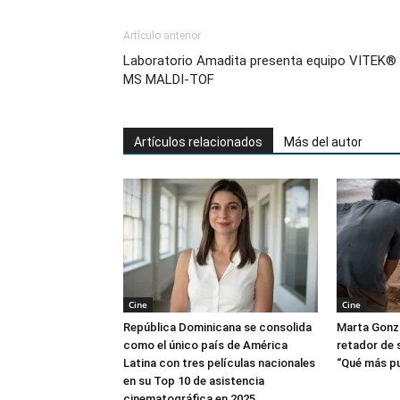
Artículo anterior
Laboratorio Amadita presenta equipo VITEK®
MS MALDI-TOF
Artículos relacionados
Más del autor
Cine
Cine
República Dominicana se consolida
Marta Gonzá
como el único país de América
retador de s
Latina con tres películas nacionales
“Qué más p
en su Top 10 de asistencia
cinematográfica en 2025