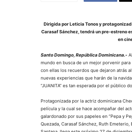
Dirigida por Leticia Tonos y protagoniza
Carasaf Sánchez, tendrá un pre-estreno es
en cin
Santo Domingo, República Dominicana.-
Al
mundo en busca de un mejor porvenir para su
con ellas los recuerdos que dejaron atrás al
nuevas experiencias que harán de la navidad 
“JUANITA” es tan esperada por el público d
Protagonizada por la actriz dominicana Ched
película y la cual se hace acompañar del ac
galardonado por sus papeles en “Pepa y Pep
Quezada, Carasaf Sánchez, Ruth Emeterio, 
Santana, llega este próximo 27 de diciembre