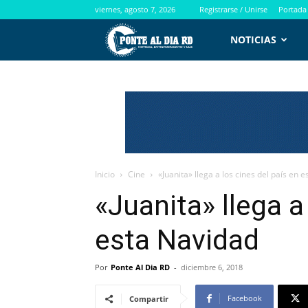
viernes, agosto 7, 2026
Registrarse / Unirse
Portada
PontealdiaRD.com
NOTICIAS
Inicio
Cine
«Juanita» llega a los cines del país en 
«Juanita» llega a
esta Navidad
Por
Ponte Al Dia RD
-
diciembre 6, 2018
Facebook
Compartir