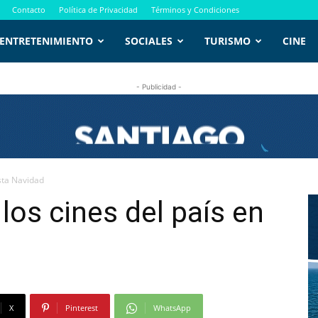
Contacto
Política de Privacidad
Términos y Condiciones
ENTRETENIMIENTO
SOCIALES
TURISMO
CINE
- Publicidad -
esta Navidad
 los cines del país en
X
Pinterest
WhatsApp