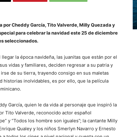
da por Cheddy García, Tito Valverde, Milly Quezada y
pecial para celebrar la navidad este 25 de diciembre
es seleccionados.
 llegar la época navideña, las juanitas que están por el
s vidas y familiares, deciden regresar a su patria y
 irse de su tierra, trayendo consigo en sus maletas
historias inolvidables, es por ello, que la película
ominicano.
dy García, quien le da vida al personaje que inspiró la
tor Tito Valverde, reconocido actor español
e” y “Todos los hombre son iguales”; la cantante Milly
Enrique Qualey y los niños Smerlyn Navarro y Ernesto
 a todos los cines a nivel nacional y cuenta con un