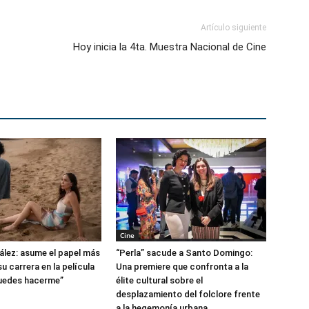
Artículo siguiente
Hoy inicia la 4ta. Muestra Nacional de Cine
Cine
lez: asume el papel más
“Perla” sacude a Santo Domingo:
u carrera en la película
Una premiere que confronta a la
uedes hacerme”
élite cultural sobre el
desplazamiento del folclore frente
a la hegemonía urbana