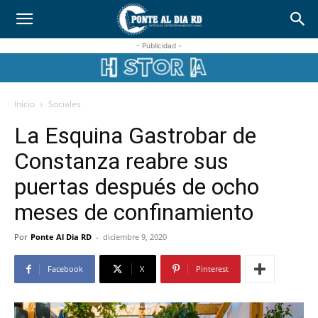
- Publicidad -
Inicio
Sociales
La Esquina Gastrobar de
Constanza reabre sus
puertas después de ocho
meses de confinamiento
Por
Ponte Al Dia RD
-
diciembre 9, 2020
Facebook
X
Pinterest