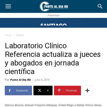
- Publicidad -
Inicio
Salud
Laboratorio Clínico
Referencia actualiza a jueces
y abogados en jornada
científica
Por
Ponte Al Dia RD
-
julio 4, 2019
Facebook
X
Pinterest
Marcos Bisonó, Manuel Crespillo Márquez, Eileen Riego y Rafael Vinicio Abreu.