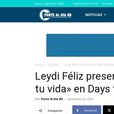
jueves, agosto 6, 2026
Registrarse / Unirse
Portada
PontealdiaRD.com
NOTICIAS
Inicio
Sociales
Leydi Féliz presenta su libro «Valida
Leydi Féliz prese
tu vida» en Days
Por
Ponte Al Dia RD
-
septiembre 20, 2024
Facebook
Compartir