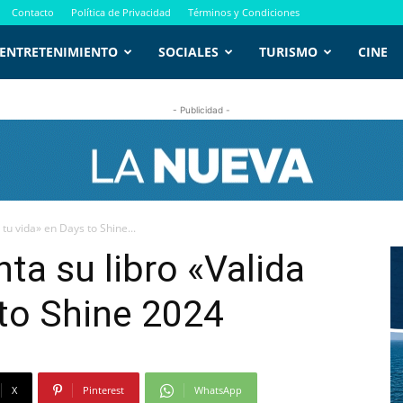
Contacto
Política de Privacidad
Términos y Condiciones
ENTRETENIMIENTO
SOCIALES
TURISMO
CINE
- Publicidad -
 tu vida» en Days to Shine...
nta su libro «Valida
 to Shine 2024
X
Pinterest
WhatsApp