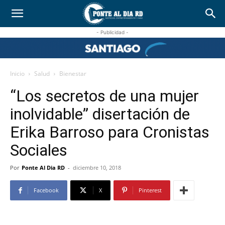
- Publicidad -
Inicio
Salud
Bienestar
“Los secretos de una mujer
inolvidable” disertación de
Erika Barroso para Cronistas
Sociales
Por
Ponte Al Dia RD
-
diciembre 10, 2018
Facebook
X
Pinterest